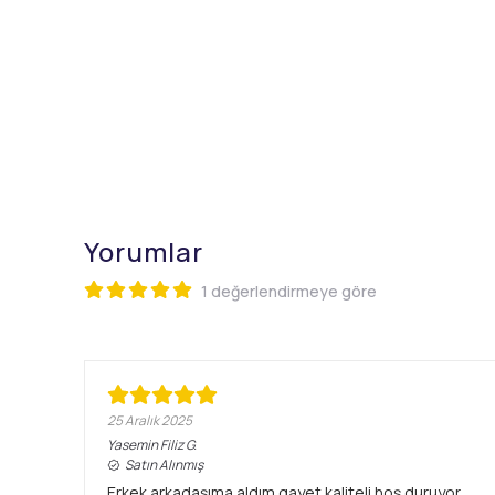
Yorumlar
1 değerlendirmeye göre
25 Aralık 2025
Yasemin Filiz
G.
Satın Alınmış
Erkek arkadaşıma aldım gayet kaliteli hoş duruyor