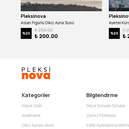
Pleksinova
Pleksino
Kişiye Özel Fotoğraflı Loveflix Dikiz Ayna Süsü
Aslan Figürlü Dikiz Ayna Süsü
Ayetel Kür
₺ 250.00
₺ 
%
20
%
20
₺ 200.00
₺ 
Kategoriler
Bilgilendirme
Kişiye Özel
Sıkça Sorulan Sorular
Anahtarlık
Çerez Politikası
Dikiz Aynası Süsü
KVKK Aydınlatma Metni