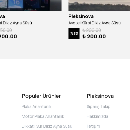
va
Pleksinova
si Dikiz Ayna Süsü
Ayetel Kürsi Dikiz Ayna Süsü
250.00
₺ 299.00
%
33
200.00
₺ 200.00
Popüler Ürünler
Pleksinova
Plaka Anahtarlık
Sipariş Takip
Motor Plaka Anahtarlık
Hakkımızda
Dikkatli Sür Dikiz Ayna Süsü
İletişim