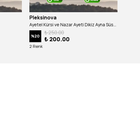
Pleksinova
Pleks
Ayetel Kürsi ve Nazar Ayeti Dikiz Ayna Süsü - Gold
₺ 250.00
%
20
%
20
₺ 200.00
2 Renk
2 Renk