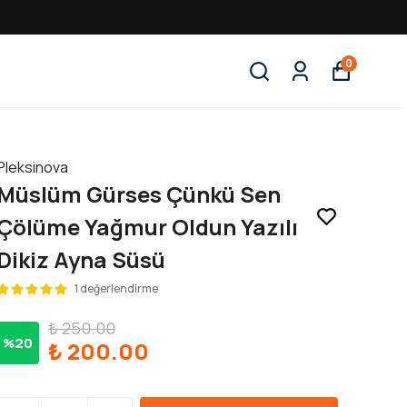
0
Pleksinova
Müslüm Gürses Çünkü Sen
Çölüme Yağmur Oldun Yazılı
Dikiz Ayna Süsü
1 değerlendirme
₺ 250.00
%
20
₺ 200.00