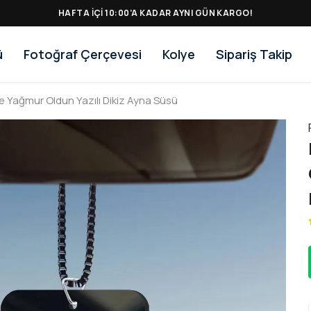
HAFTA IÇI 10:00’A KADAR AYNI GÜN KARGO!
ü
Fotoğraf Çerçevesi
Kolye
Sipariş Takip
Yağmur Oldun Yazılı Dikiz Ayna Süsü